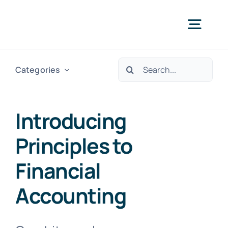
Skip
to
Togg
content
Navig
Search
Categories
Avaleht
for:
Teenused
Introducing
Principles to
Kontakt
Financial
Accounting