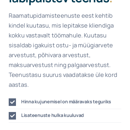
Raamatupidamisteenuste eest kehtib
kindel kuutasu, mis lepitakse kliendiga
kokku vastavalt töömahule. Kuutasu
sisaldab igakuist ostu- ja müügiarvete
arvestust, põhivara arvestust,
maksuarvestust ning palgaarvestust.
Teenustasu suurus vaadatakse üle kord
aastas.
Hinna kujunemisel on määravaks teguriks
Lisateenuste hulka kuuluvad