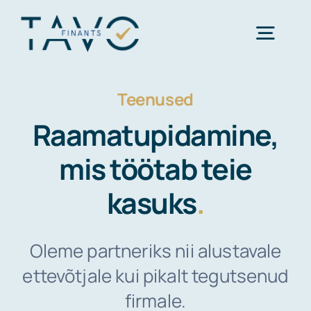
Skip
to
Togg
content
Navig
Teenused
Avaleht
Raamatupidamine,
Teenused
mis töötab teie
kasuks
.
Kontakt
Oleme partneriks nii alustavale
ettevõtjale kui pikalt tegutsenud
firmale.