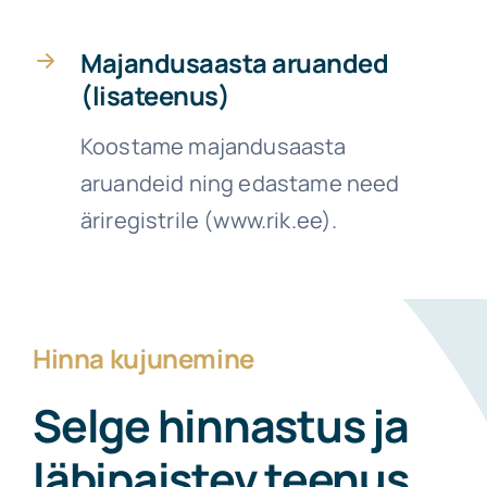
Majandusaasta aruanded
(lisateenus)
Koostame majandusaasta
aruandeid ning edastame need
äriregistrile (www.rik.ee).
Hinna kujunemine
Selge hinnastus ja
läbipaistev teenus
.