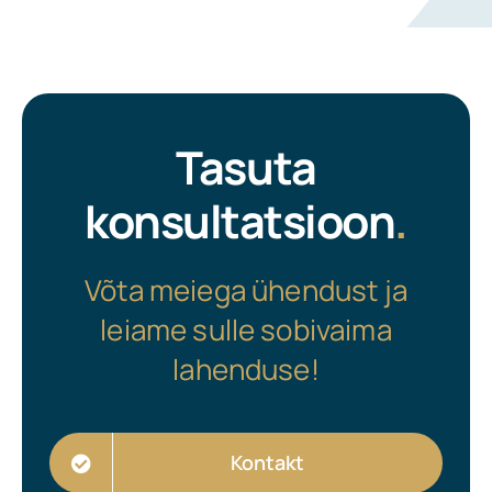
Tasuta
konsultatsioon
.
Võta meiega ühendust ja
leiame sulle sobivaima
lahenduse!
Kontakt